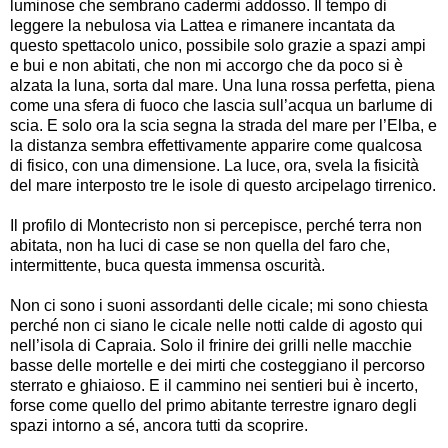
luminose che sembrano cadermi addosso. Il tempo di
leggere la nebulosa via Lattea e rimanere incantata da
questo spettacolo unico, possibile solo grazie a spazi ampi
e bui e non abitati, che non mi accorgo che da poco si è
alzata la luna, sorta dal mare. Una luna rossa perfetta, piena
come una sfera di fuoco che lascia sull’acqua un barlume di
scia. E solo ora la scia segna la strada del mare per l’Elba, e
la distanza sembra effettivamente apparire come qualcosa
di fisico, con una dimensione. La luce, ora, svela la fisicità
del mare interposto tre le isole di questo arcipelago tirrenico.
Il profilo di Montecristo non si percepisce, perché terra non
abitata, non ha luci di case se non quella del faro che,
intermittente, buca questa immensa oscurità.
Non ci sono i suoni assordanti delle cicale; mi sono chiesta
perché non ci siano le cicale nelle notti calde di agosto qui
nell’isola di Capraia. Solo il frinire dei grilli nelle macchie
basse delle mortelle e dei mirti che costeggiano il percorso
sterrato e ghiaioso. E il cammino nei sentieri bui è incerto,
forse come quello del primo abitante terrestre ignaro degli
spazi intorno a sé, ancora tutti da scoprire.