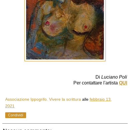
Di
Luciano Poli
Per contattare l'artista
QUI
Associazione Ippogrifo. Vivere la scrittura
alle
febbraio 13,
2021
Condividi