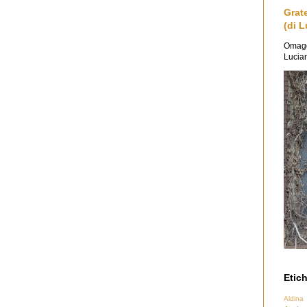
Grat
(di L
Omaggi
Lucian
Etich
Aldina