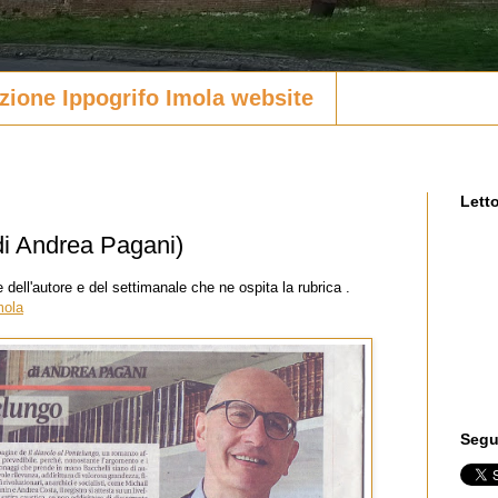
zione Ippogrifo Imola website
Letto
(di Andrea Pagani)
dell'autore e del settimanale che ne ospita la rubrica .
mola
Segui