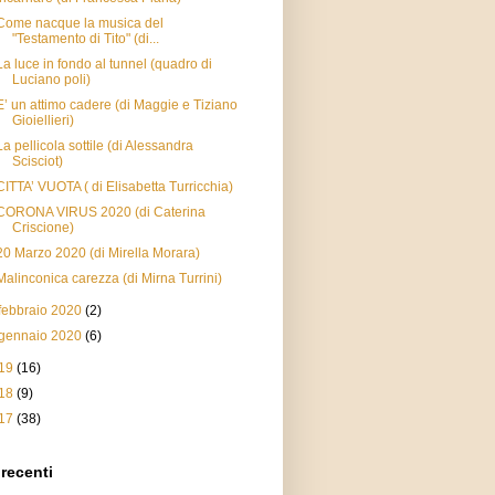
Come nacque la musica del
"Testamento di Tito" (di...
La luce in fondo al tunnel (quadro di
Luciano poli)
E’ un attimo cadere (di Maggie e Tiziano
Gioiellieri)
La pellicola sottile (di Alessandra
Scisciot)
CITTA’ VUOTA ( di Elisabetta Turricchia)
CORONA VIRUS 2020 (di Caterina
Criscione)
20 Marzo 2020 (di Mirella Morara)
Malinconica carezza (di Mirna Turrini)
febbraio 2020
(2)
gennaio 2020
(6)
19
(16)
18
(9)
17
(38)
 recenti