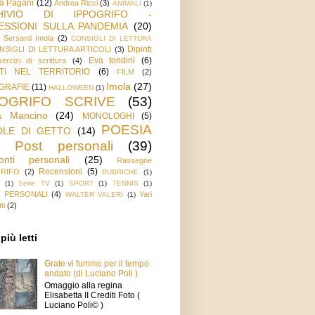
a Pagani
(12)
Andrea Ricci
(3)
ANIMALI
(1)
HIVIO DI IPPOGRIFO -
ESSIONI SULLA PANDEMIA
(20)
o Sersanti Imola
(2)
CONSIGLI DI LETTURA
Dipinti
NSIGLI DI LETTURA ARTICOLI
(3)
Eva tondini
(6)
ercizi di scrittura
(4)
TI NEL TERRITORIO
(6)
FILM
(2)
Imola
(27)
GRAFIE
(11)
HALLOWEEN
(1)
POGRIFO SCRIVE
(53)
a Mancino
(24)
MONOLOGHI
(5)
POESIA
OLE DI GETTO
(14)
Post personali
(39)
onti personali
(25)
Rassegne
Recensioni
(5)
GRIFO
(2)
RUBRICHE
(1)
(1)
Serie TV
(1)
SPORT
(1)
TENNIS
(1)
 PERSONALI
(4)
Yari
WALTER VALERI
(1)
ti
(2)
più letti
Grate vi fummo per il tempo
andato (di Luciano Poli )
Omaggio alla regina
Elisabetta II Crediti Foto (
Luciano Poli© )