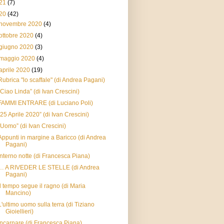
21
(7)
20
(42)
novembre 2020
(4)
ottobre 2020
(4)
giugno 2020
(3)
maggio 2020
(4)
aprile 2020
(19)
Rubrica "lo scaffale" (di Andrea Pagani)
“Ciao Linda” (di Ivan Crescini)
FAMMI ENTRARE (di Luciano Poli)
“25 Aprile 2020” (di Ivan Crescini)
“Uomo” (di Ivan Crescini)
Appunti in margine a Baricco (di Andrea
Pagani)
Interno notte (di Francesca Piana)
… A RIVEDER LE STELLE (di Andrea
Pagani)
Il tempo segue il ragno (di Maria
Mancino)
L'ultimo uomo sulla terra (di Tiziano
Gioiellieri)
Incarnare (di Francesca Piana)