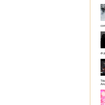
con
di p
Tit
And