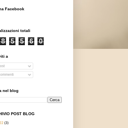
na Facebook
lizzazioni totali
8
5
5
6
0
iti a
ost
ommenti
a nel blog
HIVIO POST BLOG
22
(3)