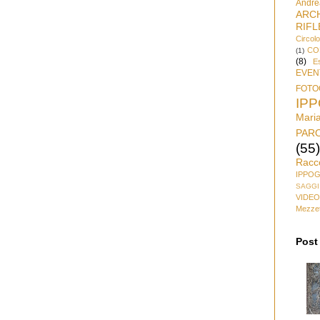
Andre
ARC
RIFL
Circol
CO
(1)
(8)
Es
EVEN
FOTO
IP
Mari
PAR
(55)
Racc
IPPO
SAGGI
VIDEO
Mezzet
Post 