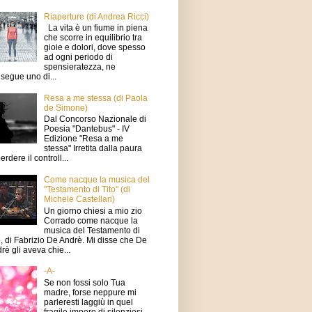
Riaperture (di Andrea Ricci)
La vita è un fiume in piena
che scorre in equilibrio tra
gioie e dolori, dove spesso
ad ogni periodo di
spensieratezza, ne
segue uno di...
Resa a me stessa (di Paola
de Simone)
Dal Concorso Nazionale di
Poesia "Dantebus" - IV
Edizione "Resa a me
stessa" Irretita dalla paura
erdere il controll...
Come nacque la musica del
"Testamento di Tito" (di
Michele Castellari)
Un giorno chiesi a mio zio
Corrado come nacque la
musica del Testamento di
o, di Fabrizio De Andrè. Mi disse che De
rè gli aveva chie...
-A-
Se non fossi solo Tua
madre, forse neppure mi
parleresti laggiù in quel
fragile impero di silenziosi