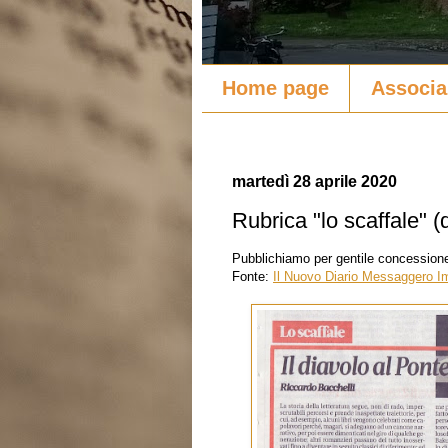
Home page
Associa
martedì 28 aprile 2020
Rubrica "lo scaffale" 
Pubblichiamo per gentile concessione 
Fonte:
Il Nuovo Diario Messaggero I