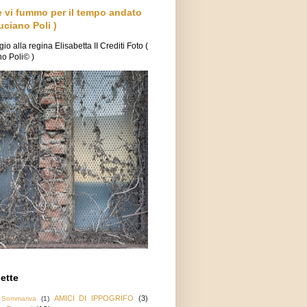
e vi fummo per il tempo andato
uciano Poli )
o alla regina Elisabetta II Crediti Foto (
o Poli© )
ette
AMICI DI IPPOGRIFO
(3)
 Sommariva
(1)