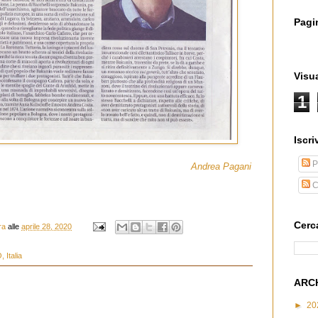
Pagi
Visua
1
Iscriv
P
Andrea Pagani
C
Cerc
ra
alle
aprile 28, 2020
 Italia
ARC
►
20