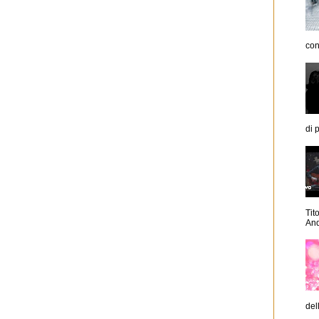
con
di p
Tit
And
dell