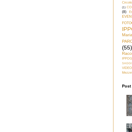
Circol
CO
(1)
(8)
Es
EVEN
FOTO
IP
Mari
PAR
(55)
Racc
IPPO
SAGGI
VIDEO
Mezzet
Post 