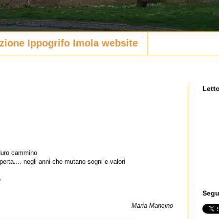
zione Ippogrifo Imola website
Letto
 duro cammino
perta.... negli anni che mutano sogni e valori
o
Segui
Maria Mancino