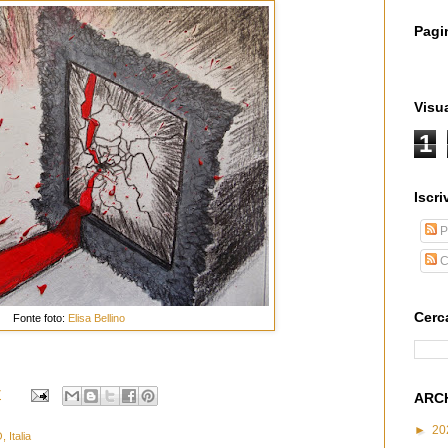
Pagi
Visua
1
Iscriv
P
C
Cerc
Fonte foto:
Elisa Bellino
7
ARC
►
20
 Italia