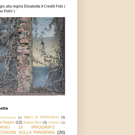
o alla regina Elisabetta II Crediti Foto (
o Poli© )
ette
AMICI DI IPPOGRIFO
(3)
 Sommariva
(1)
a Pagani
(12)
Andrea Ricci
(3)
ANIMALI
(1)
HIVIO DI IPPOGRIFO -
ESSIONI SULLA PANDEMIA
(20)