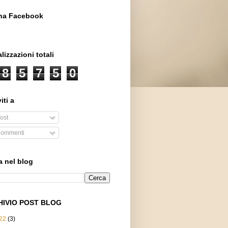
na Facebook
lizzazioni totali
8
5
7
5
0
iti a
ost
ommenti
a nel blog
HIVIO POST BLOG
22
(3)