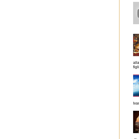
all
figl
Iva