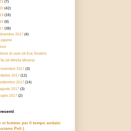
21
(7)
20
(42)
19
(16)
18
(9)
17
(38)
dicembre 2017
(4)
Legame
Anni
Storie di cane (di Eva Tondini)
Tito (di Mirella Morara)
novembre 2017
(3)
ottobre 2017
(12)
settembre 2017
(14)
agosto 2017
(3)
luglio 2017
(2)
 recenti
e vi fummo per il tempo andato
uciano Poli )