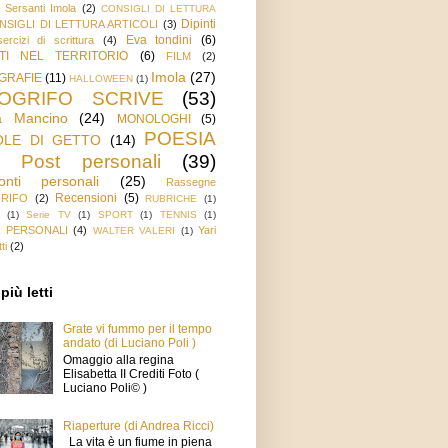
o Sersanti Imola
(2)
CONSIGLI DI LETTURA
Dipinti
NSIGLI DI LETTURA ARTICOLI
(3)
Eva tondini
(6)
ercizi di scrittura
(4)
TI NEL TERRITORIO
(6)
FILM
(2)
Imola
(27)
GRAFIE
(11)
HALLOWEEN
(1)
POGRIFO SCRIVE
(53)
a Mancino
(24)
MONOLOGHI
(5)
POESIA
OLE DI GETTO
(14)
Post personali
(39)
onti personali
(25)
Rassegne
Recensioni
(5)
GRIFO
(2)
RUBRICHE
(1)
(1)
Serie TV
(1)
SPORT
(1)
TENNIS
(1)
 PERSONALI
(4)
Yari
WALTER VALERI
(1)
ti
(2)
più letti
Grate vi fummo per il tempo
andato (di Luciano Poli )
Omaggio alla regina
Elisabetta II Crediti Foto (
Luciano Poli© )
Riaperture (di Andrea Ricci)
La vita è un fiume in piena