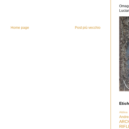
Omaggi
Lucian
Home page
Post più vecchio
Etich
Aldina
Andre
ARC
RIFL