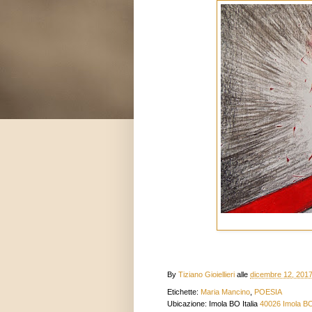
By
Tiziano Gioiellieri
alle
dicembre 12, 201
Etichette:
Maria Mancino
,
POESIA
Ubicazione: Imola BO Italia
40026 Imola BO,