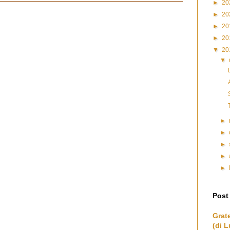
►
20
►
20
►
20
►
20
▼
20
▼
►
►
►
►
►
Post
Grat
(di L