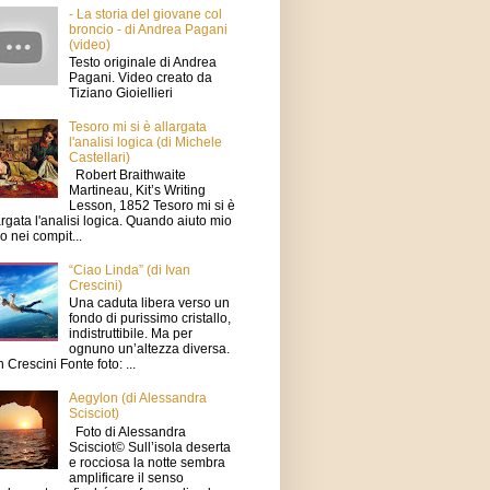
- La storia del giovane col
broncio - di Andrea Pagani
(video)
Testo originale di Andrea
Pagani. Video creato da
Tiziano Gioiellieri
Tesoro mi si è allargata
l'analisi logica (di Michele
Castellari)
Robert Braithwaite
Martineau, Kit’s Writing
Lesson, 1852 Tesoro mi si è
argata l'analisi logica. Quando aiuto mio
io nei compit...
“Ciao Linda” (di Ivan
Crescini)
Una caduta libera verso un
fondo di purissimo cristallo,
indistruttibile. Ma per
ognuno un’altezza diversa.
n Crescini Fonte foto: ...
Aegylon (di Alessandra
Scisciot)
Foto di Alessandra
Scisciot© Sull’isola deserta
e rocciosa la notte sembra
amplificare il senso