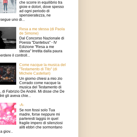
che scorre in equilibrio tra
gioie e dolori, dove spesso
ad ogni periodo di
spensieratezza, ne
segue uno di...
Resa a me stessa (di Paola
de Simone)
Dal Concorso Nazionale di
Poesia "Dantebus" - IV
Edizione "Resa a me
stessa" Irretita dalla paura
erdere il controll...
Come nacque la musica del
"Testamento di Tito" (di
Michele Castellari)
Un giorno chiesi a mio zio
Corrado come nacque la
musica del Testamento di
o, di Fabrizio De Andrè. Mi disse che De
rè gli aveva chie...
-A-
Se non fossi solo Tua
madre, forse neppure mi
parleresti laggiù in quel
fragile impero di silenziosi
aliti ebbri che sormontano
a giov...