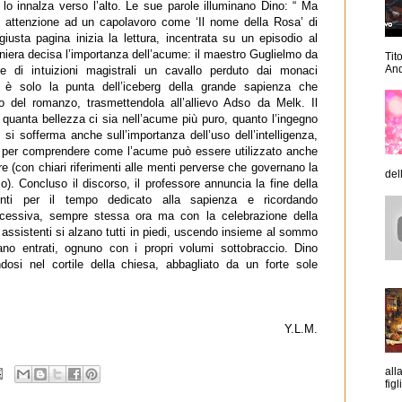
 lo innalza verso l’alto. Le sue parole illuminano Dino: “ Ma
 attenzione ad un capolavoro come ‘Il nome della Rosa’ di
usta pagina inizia la lettura, incentrata su un episodio al
maniera decisa l’importanza dell’acume: il maestro Guglielmo da
Tit
And
ie di intuizioni magistrali un cavallo perduto dai monaci
e è solo la punta dell’iceberg della grande sapienza che
o del romanzo, trasmettendola all’allievo Adso da Melk. Il
i quanta bellezza ci sia nell’acume più puro, quanto l’ingegno
 si sofferma anche sull’importanza dell’uso dell’intelligenza,
ibro per comprendere come l’acume può essere utilizzato anche
re (con chiari riferimenti alle menti perverse che governano la
dell
). Concluso il discorso, il professore annuncia la fine della
enti per il tempo dedicato alla sapienza e ricordando
ccessiva, sempre stessa ora ma con la celebrazione della
li assistenti si alzano tutti in piedi, uscendo insieme al sommo
no entrati, ognuno con i propri volumi sottobraccio. Dino
ndosi nel cortile della chiesa, abbagliato da un forte sole
Y.L.M.
all
figl