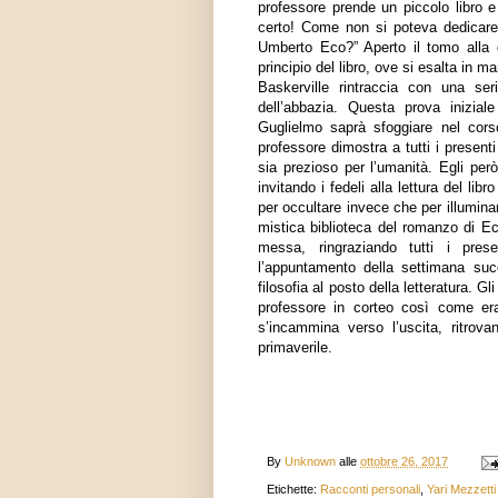
professore prende un piccolo libro e
certo! Come non si poteva dedicare
Umberto Eco?” Aperto il tomo alla gi
principio del libro, ove si esalta in 
Baskerville rintraccia con una ser
dell’abbazia. Questa prova inizial
Guglielmo saprà sfoggiare nel cors
professore dimostra a tutti i present
sia prezioso per l’umanità. Egli però
invitando i fedeli alla lettura del l
per occultare invece che per illumina
mistica biblioteca del romanzo di Eco
messa, ringraziando tutti i pres
l’appuntamento della settimana su
filosofia al posto della letteratura. G
professore in corteo così come era
s’incammina verso l’uscita, ritrova
primaverile.
By
Unknown
alle
ottobre 26, 2017
Etichette:
Racconti personali
,
Yari Mezzetti