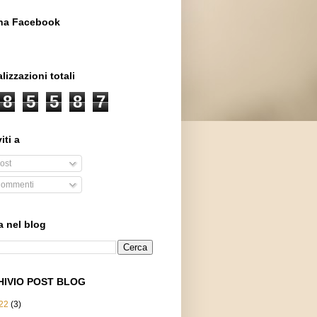
na Facebook
lizzazioni totali
8
5
5
8
7
iti a
ost
ommenti
a nel blog
HIVIO POST BLOG
22
(3)