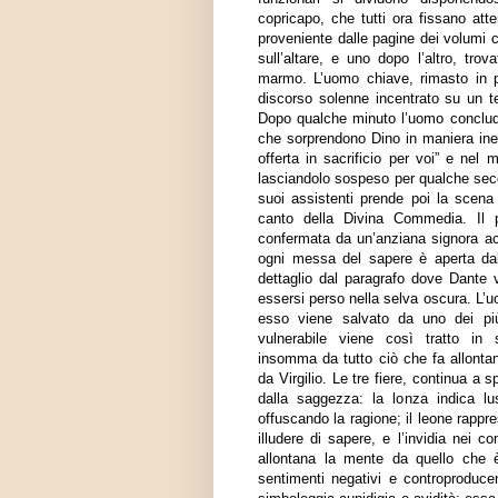
copricapo, che tutti ora fissano atte
proveniente dalle pagine dei volumi 
sull’altare, e uno dopo l’altro, tr
marmo. L’uomo chiave, rimasto in pi
discorso solenne incentrato su un te
Dopo qualche minuto l’uomo conclud
che sorprendono Dino in maniera ine
offerta in sacrificio per voi” e nel 
lasciandolo sospeso per qualche sec
suoi assistenti prende poi la scena 
canto della Divina Commedia. Il p
confermata da un’anziana signora acc
ogni messa del sapere è aperta dall
dettaglio dal paragrafo dove Dante v
essersi perso nella selva oscura. L’
esso viene salvato da uno dei più 
vulnerabile viene così tratto in sa
insomma da tutto ciò che fa allontana
da Virgilio. Le tre fiere, continua a 
dalla saggezza: la lonza indica lu
offuscando la ragione; il leone rappr
illudere di sapere, e l’invidia nei c
allontana la mente da quello che è
sentimenti negativi e controproduce