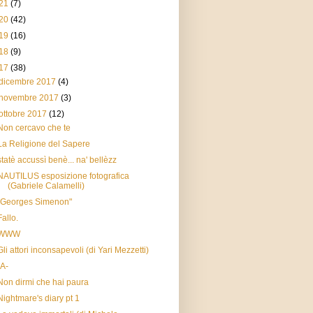
21
(7)
20
(42)
19
(16)
18
(9)
17
(38)
dicembre 2017
(4)
novembre 2017
(3)
ottobre 2017
(12)
Non cercavo che te
La Religione del Sapere
statè accussì benè... na' bellèzz
NAUTILUS esposizione fotografica
(Gabriele Calamelli)
"Georges Simenon"
Fallo.
WWW
Gli attori inconsapevoli (di Yari Mezzetti)
-A-
Non dirmi che hai paura
Nightmare's diary pt 1