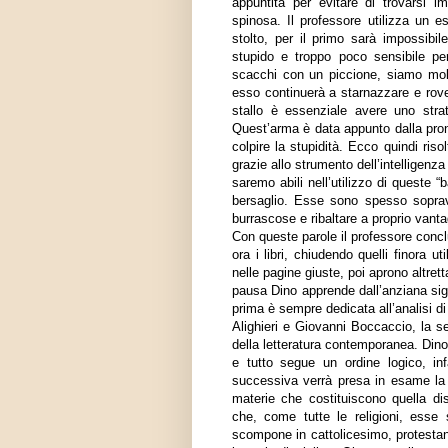
appuntita per evitare di trovarsi im
spinosa. Il professore utilizza un e
stolto, per il primo sarà impossibil
stupido e troppo poco sensibile pe
scacchi con un piccione, siamo molto
esso continuerà a starnazzare e roves
stallo è essenziale avere uno stra
Quest’arma è data appunto dalla pront
colpire la stupidità. Ecco quindi riso
grazie allo strumento dell’intelligenza 
saremo abili nell’utilizzo di queste “
bersaglio. Esse sono spesso soprav
burrascose e ribaltare a proprio van
Con queste parole il professore concl
ora i libri, chiudendo quelli finora ut
nelle pagine giuste, poi aprono altrett
pausa Dino apprende dall’anziana sign
prima è sempre dedicata all’analisi d
Alighieri e Giovanni Boccaccio, la s
della letteratura contemporanea. Dino
e tutto segue un ordine logico, inf
successiva verrà presa in esame la fi
materie che costituiscono quella disc
che, come tutte le religioni, esse 
scompone in cattolicesimo, protestan