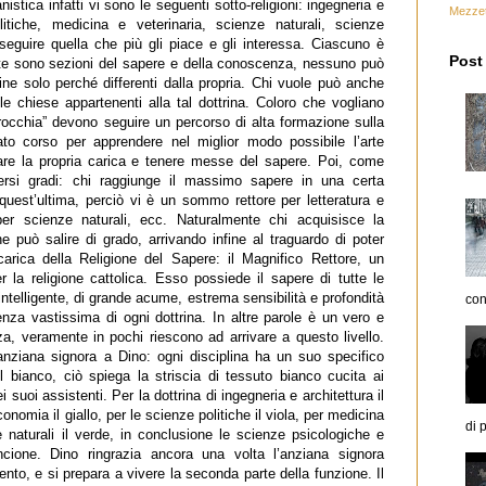
nistica infatti vi sono le seguenti sotto-religioni: ingegneria e
Mezzet
litiche, medicina e veterinaria, scienze naturali, scienze
eguire quella che più gli piace e gli interessa. Ciascuno è
Post 
tutte sono sezioni del sapere e della conoscenza, nessuno può
pline solo perché differenti dalla propria. Chi vuole può anche
le chiese appartenenti alla tal dottrina. Coloro che vogliano
rrocchia” devono seguire un percorso di alta formazione sulla
rato corso per apprendere nel miglior modo possibile l’arte
tare la propria carica e tenere messe del sapere. Poi, come
versi gradi: chi raggiunge il massimo sapere in una certa
quest’ultima, perciò vi è un sommo rettore per letteratura e
er scienze naturali, ecc. Naturalmente chi acquisisce la
e può salire di grado, arrivando infine al traguardo di poter
rica della Religione del Sapere: il Magnifico Rettore, un
r la religione cattolica. Esso possiede il sapere di tutte le
ntelligente, di grande acume, estrema sensibilità e profondità
con
za vastissima di ogni dottrina. In altre parole è un vero e
, veramente in pochi riescono ad arrivare a questo livello.
l’anziana signora a Dino: ogni disciplina ha un suo specifico
 il bianco, ciò spiega la striscia di tessuto bianco cucita ai
 suoi assistenti. Per la dottrina di ingegneria e architettura il
onomia il giallo, per le scienze politiche il viola, per medicina
di p
e naturali il verde, in conclusione le scienze psicologiche e
ancione. Dino ringrazia ancora una volta l’anziana signora
mento, e si prepara a vivere la seconda parte della funzione. Il