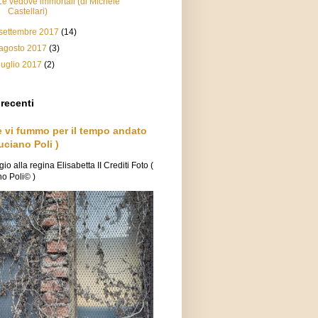
Le vedove immortali (di Michele
Castellari)
settembre 2017
(14)
agosto 2017
(3)
luglio 2017
(2)
 recenti
e vi fummo per il tempo andato
uciano Poli )
o alla regina Elisabetta II Crediti Foto (
o Poli© )