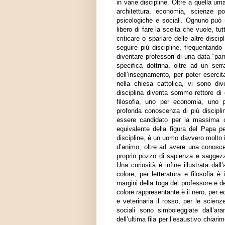
in varie discipline. Oltre a quella uma
architettura, economia, scienze po
psicologiche e sociali. Ognuno può s
libero di fare la scelta che vuole, 
criticare o sparlare delle altre disci
seguire più discipline, frequentando 
diventare professori di una data “pa
specifica dottrina, oltre ad un ser
dell’insegnamento, per poter eserci
nella chiesa cattolica, vi sono di
disciplina diventa sommo rettore di 
filosofia, uno per economia, uno p
profonda conoscenza di più disciplin
essere candidato per la massima ca
equivalente della figura del Papa pe
discipline, è un uomo davvero molto i
d’animo, oltre ad avere una conoscen
proprio pozzo di sapienza e saggezza
Una curiosità è infine illustrata dal
colore, per letteratura e filosofia è
margini della toga del professore e dei
colore rappresentante è il nero, per ec
e veterinaria il rosso, per le scienz
sociali sono simboleggiate dall’ar
dell’ultima fila per l’esaustivo chiari