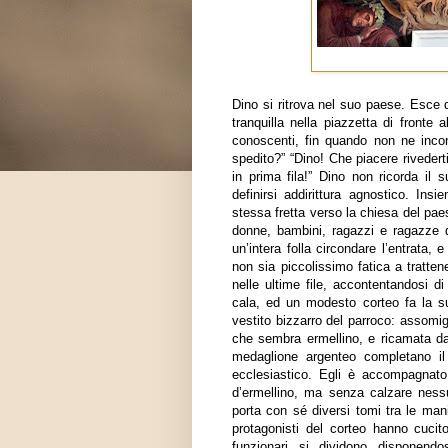
Dino si ritrova nel suo paese. Esce d
tranquilla nella piazzetta di fronte 
conoscenti, fin quando non ne incon
spedito?” “Dino! Che piacere rivedert
in prima fila!” Dino non ricorda il 
definirsi addirittura agnostico. Ins
stessa fretta verso la chiesa del pae
donne, bambini, ragazzi e ragazze di
un’intera folla circondare l’entrata, 
non sia piccolissimo fatica a tratten
nelle ultime file, accontentandosi d
cala, ed un modesto corteo fa la sua
vestito bizzarro del parroco: assomi
che sembra ermellino, e ricamata da 
medaglione argenteo completano il
ecclesiastico. Egli è accompagnato
d’ermellino, ma senza calzare ness
porta con sé diversi tomi tra le mani
protagonisti del corteo hanno cucito
funzionari si dividono disponend