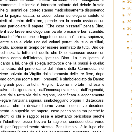
►
20
ntamente. Il silenzio è interrotto soltanto dal debole fruscio
►
20
che gli uomini del corteo stanno meticolosamente disponendo
►
20
ovata la pagina esatta, si accomodano su eleganti sedute di
edi al centro dell’altare, prende ora la parola avviando un
►
20
ma particolare: il sapere. “Che cosa bizzarra!” pensa Dino.
▼
20
e il suo breve monologo con parole precise e ben scandite,
►
briante:” Prendetene e leggetene: questa è la mia sapienza,
►
mentre alza al cielo uno dei volumi portati dai suoi ausiliari,
ondo, appena in tempo per essere ammirato da tutti. Uno dei
▼
ed inizia la lettura di quello che Dino riconosce essere un
rimo canto dell’Inferno, ipotizza Dino. La sua ipotesi è
anto a lui, che gli spiega sottovoce che la prassi è quella:
a lettura del primo canto dell’Inferno della Commedia, nel
iene salvato da Virgilio dalla bramosia delle tre fiere, dopo
uomo comune (come tutti i presenti) è simboleggiato da Dante:
grandi poeti antichi, Virgilio. L’uomo mortale indifeso e
lvo dall’ignoranza, dall’inconsapevolezza, dall’ingenuità,
re dalla retta via della ragione, identificata allegoricamente
spiegare l’anziana signora, simboleggiano proprio il distaccarsi
ssuria, che fa deviare l’uomo verso l’eccessivo desiderio
esenta la superbia nel sapere, cosa pericolosissima perché fa
onfronti di chi è saggio: essa è altrettanto pericolosa perché
 l’obiettivo, ossia trovare la ragione, conducendola verso
nti per l’apprendimento stesso. Per ultima vi è la lupa che