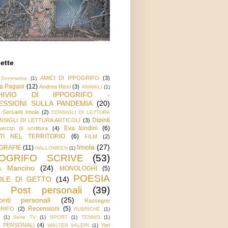
ette
AMICI DI IPPOGRIFO
(3)
 Sommariva
(1)
a Pagani
(12)
Andrea Ricci
(3)
ANIMALI
(1)
HIVIO DI IPPOGRIFO -
ESSIONI SULLA PANDEMIA
(20)
o Sersanti Imola
(2)
CONSIGLI DI LETTURA
Dipinti
NSIGLI DI LETTURA ARTICOLI
(3)
Eva tondini
(6)
ercizi di scrittura
(4)
TI NEL TERRITORIO
(6)
FILM
(2)
Imola
(27)
GRAFIE
(11)
HALLOWEEN
(1)
POGRIFO SCRIVE
(53)
a Mancino
(24)
MONOLOGHI
(5)
POESIA
OLE DI GETTO
(14)
Post personali
(39)
onti personali
(25)
Rassegne
Recensioni
(5)
GRIFO
(2)
RUBRICHE
(1)
(1)
Serie TV
(1)
SPORT
(1)
TENNIS
(1)
 PERSONALI
(4)
Yari
WALTER VALERI
(1)