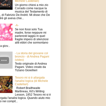
Michele Castellari)
Un giorno chiesi a mio zio
Corrado come nacque la
musica del Testamento di
o, di Fabrizio De Andrè. Mi disse che De
rè gli aveva chie...
-A-
Se non fossi solo Tua
madre, forse neppure mi
parleresti laggiù in quel
fragile impero di silenziosi
aliti ebbri che sormontano
a giov...
- La storia del giovane col
broncio - di Andrea Pagani
(video)
Testo originale di Andrea
Pagani. Video creato da
Tiziano Gioiellieri
Tesoro mi si è allargata
l'analisi logica (di Michele
Castellari)
Robert Braithwaite
Martineau, Kit’s Writing
Lesson, 1852 Tesoro mi si è
argata l'analisi logica. Quando aiuto mio
io nei compit...