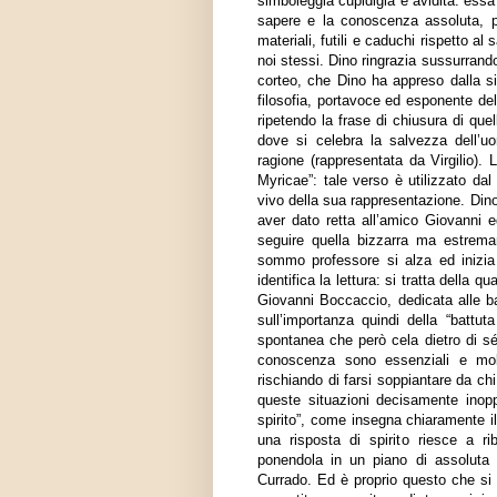
simboleggia cupidigia e avidità: essa
sapere e la conoscenza assoluta, po
materiali, futili e caduchi rispetto 
noi stessi. Dino ringrazia sussurrand
corteo, che Dino ha appreso dalla si
filosofia, portavoce ed esponente dell
ripetendo la frase di chiusura di que
dove si celebra la salvezza dell’u
ragione (rappresentata da Virgilio).
Myricae”: tale verso è utilizzato dal
vivo della sua rappresentazione. Dino
aver dato retta all’amico Giovanni e
seguire quella bizzarra ma estrema
sommo professore si alza ed inizi
identifica la lettura: si tratta della 
Giovanni Boccaccio, dedicata alle ba
sull’importanza quindi della “battut
spontanea che però cela dietro di sé 
conoscenza sono essenziali e mol
rischiando di farsi soppiantare da chi
queste situazioni decisamente inoppo
spirito”, come insegna chiaramente il
una risposta di spirito riesce a r
ponendola in un piano di assoluta p
Currado. Ed è proprio questo che si d