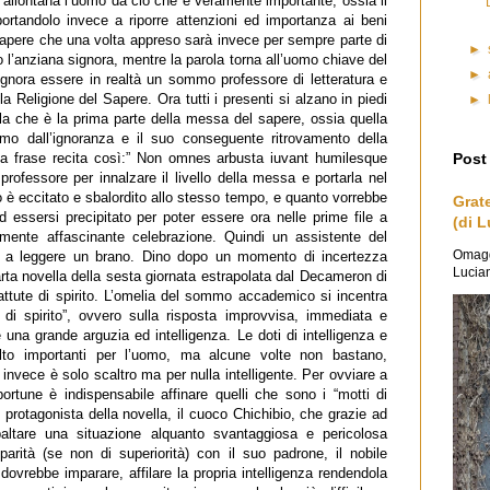
 allontana l’uomo da ciò che è veramente importante, ossia il
rtandolo invece a riporre attenzioni ed importanza ai beni
al sapere che una volta appreso sarà invece per sempre parte di
►
o l’anziana signora, mentre la parola torna all’uomo chiave del
►
gnora essere in realtà un sommo professore di letteratura e
a Religione del Sapere. Ora tutti i presenti si alzano in piedi
►
lla che è la prima parte della messa del sapere, ossia quella
omo dall’ignoranza e il suo conseguente ritrovamento della
Post
 La frase recita così:” Non omnes arbusta iuvant humilesque
 professore per innalzare il livello della messa e portarla nel
 è eccitato e sbalordito allo stesso tempo, e quanto vorrebbe
Grat
d essersi precipitato per poter essere ora nelle prime file a
(di L
mente affascinante celebrazione. Quindi un assistente del
Omaggi
a a leggere un brano. Dino dopo un momento di incertezza
Lucian
quarta novella della sesta giornata estrapolata dal Decameron di
ttute di spirito. L’omelia del sommo accademico si incentra
a di spirito”, ovvero sulla risposta improvvisa, immediata e
una grande arguzia ed intelligenza. Le doti di intelligenza e
to importanti per l’uomo, ma alcune volte non bastano,
 invece è solo scaltro ma per nulla intelligente. Per ovviare a
rtune è indispensabile affinare quelli che sono i “motti di
 protagonista della novella, il cuoco Chichibio, che grazie ad
ibaltare una situazione alquanto svantaggiosa e pericolosa
arità (se non di superiorità) con il suo padrone, il nobile
ovrebbe imparare, affilare la propria intelligenza rendendola