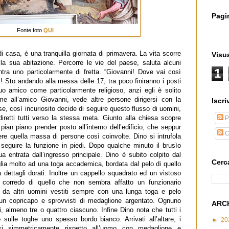
Pagi
Fonte foto
QUI
i casa, è una tranquilla giornata di primavera. La vita scorre
Visua
alla sua abitazione. Percorre le vie del paese, saluta alcuni
1
tra uno particolarmente di fretta. “Giovanni! Dove vai così
i! Sto andando alla messa delle 17, tra poco finiranno i posti
suo amico come particolarmente religioso, anzi egli è solito
ieme all’amico Giovanni, vede altre persone dirigersi con la
Iscriv
se, così incuriosito decide di seguire questo flusso di uomini,
retti tutti verso la stessa meta. Giunto alla chiesa scopre
P
e pian piano prender posto all’interno dell’edificio, che seppur
C
ere quella massa di persone così coinvolte. Dino si intrufola
i seguire la funzione in piedi. Dopo qualche minuto il brusìo
 entrata dall’ingresso principale. Dino è subito colpito dal
Cerc
glia molto ad una toga accademica, bordata dal pelo di quello
dettagli dorati. Inoltre un cappello squadrato ed un vistoso
 corredo di quello che non sembra affatto un funzionario
 da altri uomini vestiti sempre con una lunga toga e pelo
un copricapo e sprovvisti di medaglione argentato. Ognuno
ARC
, almeno tre o quattro ciascuno. Infine Dino nota che tutti i
 sulle toghe uno spesso bordo bianco. Arrivati all’altare, i
►
20
osi simmetricamente rispetto all’uomo con medaglione e