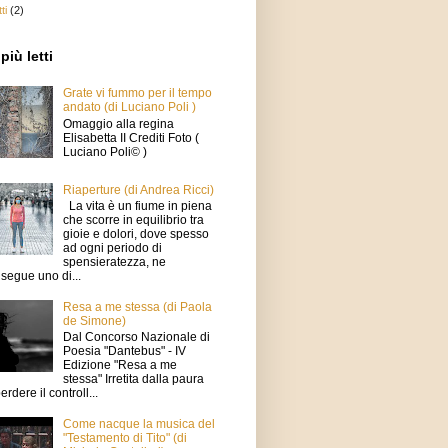
ti
(2)
più letti
Grate vi fummo per il tempo
andato (di Luciano Poli )
Omaggio alla regina
Elisabetta II Crediti Foto (
Luciano Poli© )
Riaperture (di Andrea Ricci)
La vita è un fiume in piena
che scorre in equilibrio tra
gioie e dolori, dove spesso
ad ogni periodo di
spensieratezza, ne
segue uno di...
Resa a me stessa (di Paola
de Simone)
Dal Concorso Nazionale di
Poesia "Dantebus" - IV
Edizione "Resa a me
stessa" Irretita dalla paura
erdere il controll...
Come nacque la musica del
"Testamento di Tito" (di