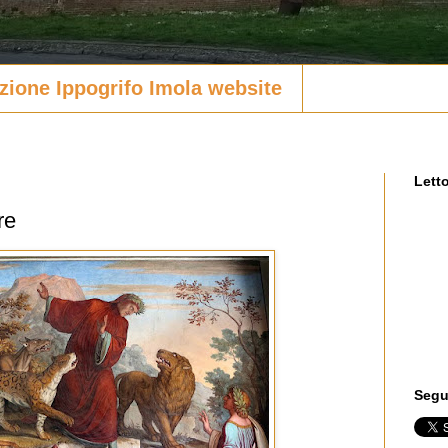
zione Ippogrifo Imola website
Letto
re
Segui