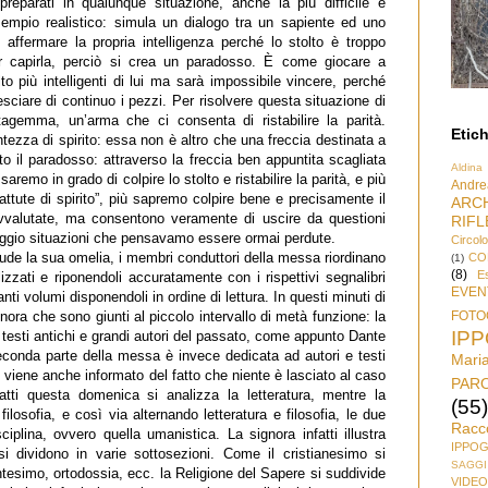
preparati in qualunque situazione, anche la più difficile e
sempio realistico: simula un dialogo tra un sapiente ed uno
e affermare la propria intelligenza perché lo stolto è troppo
r capirla, perciò si crea un paradosso. È come giocare a
 più intelligenti di lui ma sarà impossibile vincere, perché
ciare di continuo i pezzi. Per risolvere questa situazione di
tagemma, un’arma che ci consenta di ristabilire la parità.
Etich
ezza di spirito: essa non è altro che una freccia destinata a
lto il paradosso: attraverso la freccia ben appuntita scagliata
Aldina
saremo in grado di colpire lo stolto e ristabilire la parità, e più
Andre
battute di spirito”, più sapremo colpire bene e precisamente il
ARC
valutate, ma consentono veramente di uscire da questioni
RIFL
taggio situazioni che pensavamo essere ormai perdute.
Circol
ude la sua omelia, i membri conduttori della messa riordinano
CO
(1)
(8)
Es
ilizzati e riponendoli accuratamente con i rispettivi segnalibri
EVEN
anti volumi disponendoli in ordine di lettura. In questi minuti di
FOTO
ora che sono giunti al piccolo intervallo di metà funzione: la
IP
i testi antichi e grandi autori del passato, come appunto Dante
econda parte della messa è invece dedicata ad autori e testi
Mari
 viene anche informato del fatto che niente è lasciato al caso
PAR
atti questa domenica si analizza la letteratura, mentre la
(55)
losofia, e così via alternando letteratura e filosofia, le due
Racc
iplina, ovvero quella umanistica. La signora infatti illustra
IPPO
si dividono in varie sottosezioni. Come il cristianesimo si
SAGGI
tesimo, ortodossia, ecc. la Religione del Sapere si suddivide
VIDEO