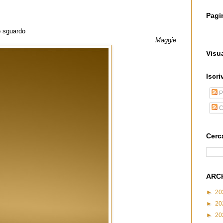
Pagi
io sguardo
Maggie
Visua
Iscriv
P
C
Cerc
ARC
►
20
►
20
►
20