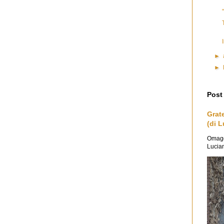
►
►
Post
Grat
(di L
Omaggi
Lucian