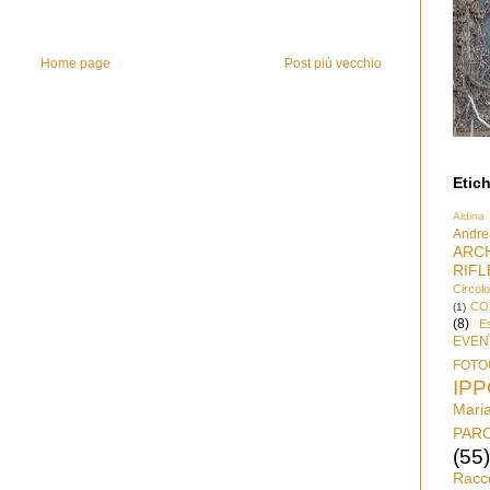
Home page
Post più vecchio
Etich
Aldina
Andre
ARC
RIFL
Circol
CO
(1)
(8)
Es
EVEN
FOTO
IP
Mari
PAR
(55)
Racc