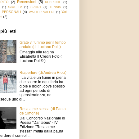
Recensioni
(5)
GRIFO
(2)
RUBRICHE
(1)
(1)
Serie TV
(1)
SPORT
(1)
TENNIS
(1)
 PERSONALI
(4)
Yari
WALTER VALERI
(1)
ti
(2)
più letti
Grate vi fummo per il tempo
andato (di Luciano Poli )
Omaggio alla regina
Elisabetta II Crediti Foto (
Luciano Poli© )
Riaperture (di Andrea Ricci)
La vita è un fiume in piena
che scorre in equilibrio tra
gioie e dolori, dove spesso
ad ogni periodo di
spensieratezza, ne
segue uno di...
Resa a me stessa (di Paola
de Simone)
Dal Concorso Nazionale di
Poesia "Dantebus" - IV
Edizione "Resa a me
stessa" Irretita dalla paura
erdere il controll...