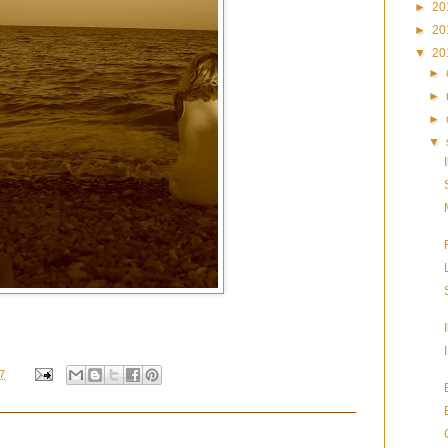
►
20
►
20
▼
20
►
►
►
▼
7