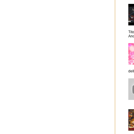
Tit
And
dell