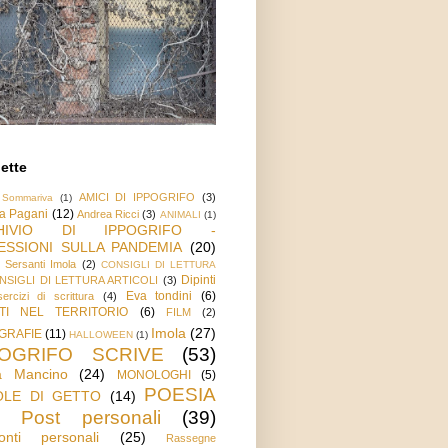
ette
AMICI DI IPPOGRIFO
(3)
 Sommariva
(1)
a Pagani
(12)
Andrea Ricci
(3)
ANIMALI
(1)
HIVIO DI IPPOGRIFO -
ESSIONI SULLA PANDEMIA
(20)
o Sersanti Imola
(2)
CONSIGLI DI LETTURA
Dipinti
NSIGLI DI LETTURA ARTICOLI
(3)
Eva tondini
(6)
ercizi di scrittura
(4)
TI NEL TERRITORIO
(6)
FILM
(2)
Imola
(27)
GRAFIE
(11)
HALLOWEEN
(1)
POGRIFO SCRIVE
(53)
a Mancino
(24)
MONOLOGHI
(5)
POESIA
OLE DI GETTO
(14)
Post personali
(39)
onti personali
(25)
Rassegne