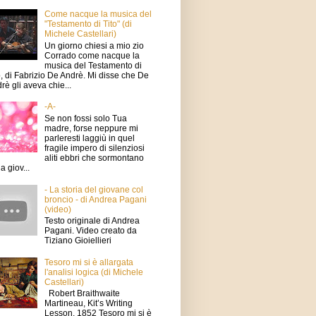
Come nacque la musica del
"Testamento di Tito" (di
Michele Castellari)
Un giorno chiesi a mio zio
Corrado come nacque la
musica del Testamento di
o, di Fabrizio De Andrè. Mi disse che De
rè gli aveva chie...
-A-
Se non fossi solo Tua
madre, forse neppure mi
parleresti laggiù in quel
fragile impero di silenziosi
aliti ebbri che sormontano
a giov...
- La storia del giovane col
broncio - di Andrea Pagani
(video)
Testo originale di Andrea
Pagani. Video creato da
Tiziano Gioiellieri
Tesoro mi si è allargata
l'analisi logica (di Michele
Castellari)
Robert Braithwaite
Martineau, Kit’s Writing
Lesson, 1852 Tesoro mi si è