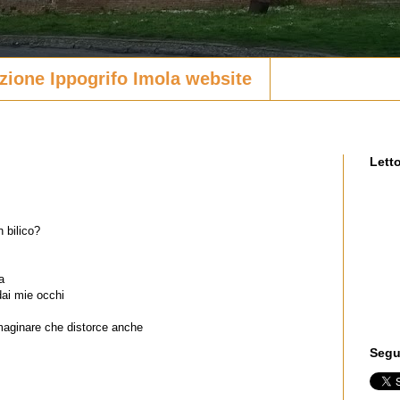
zione Ippogrifo Imola website
Letto
 bilico?
a
dai mie occhi
mmaginare che distorce anche
Segui