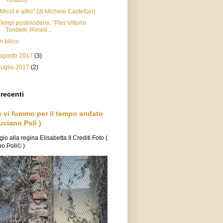
Tondini)
"Micol e altro" (di Michele Castellari)
Tempi postmoderni. "Pier Vittorio
Tondelli, Rimini...
In bilico
agosto 2017
(3)
luglio 2017
(2)
 recenti
e vi fummo per il tempo andato
uciano Poli )
o alla regina Elisabetta II Crediti Foto (
o Poli© )