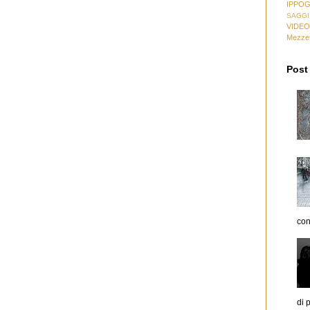
IPPO
SAGGI
VIDEO
Mezzet
Post 
con
di p