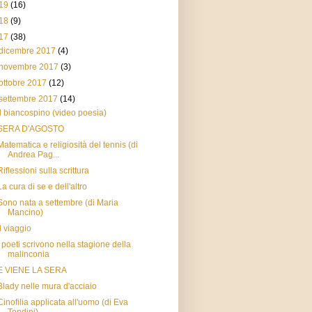
19
(16)
18
(9)
17
(38)
dicembre 2017
(4)
novembre 2017
(3)
ottobre 2017
(12)
settembre 2017
(14)
Il biancospino (video poesia)
SERA D'AGOSTO
Matematica e religiosità del tennis (di
Andrea Pag...
Riflessioni sulla scrittura
La cura di se e dell'altro
Sono nata a settembre (di Maria
Mancino)
Il viaggio
I poeti scrivono nella stagione della
malinconia
E VIENE LA SERA
Blady nelle mura d'acciaio
Cinofilia applicata all'uomo (di Eva