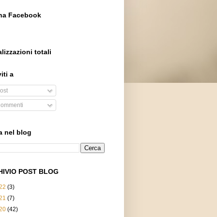
na Facebook
lizzazioni totali
iti a
ost
ommenti
a nel blog
HIVIO POST BLOG
22
(3)
21
(7)
20
(42)